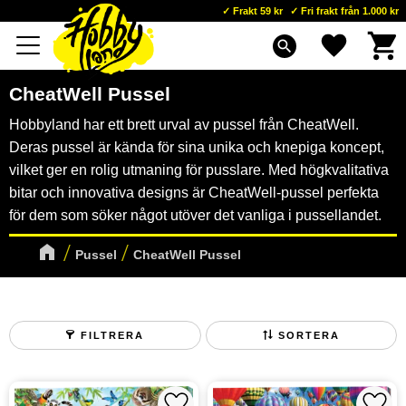
Frakt 59 kr
Fri frakt från 1.000 kr
Kundva
Favoriter
Meny
search
CheatWell Pussel
Hobbyland har ett brett urval av pussel från CheatWell.
Deras pussel är kända för sina unika och knepiga koncept,
vilket ger en rolig utmaning för pusslare. Med högkvalitativa
bitar och innovativa designs är CheatWell-pussel perfekta
för dem som söker något utöver det vanliga i pussellandet.
Pussel
CheatWell Pussel
FILTRERA
SORTERA