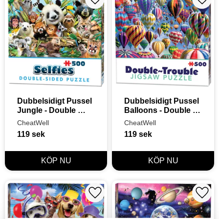
Lägg till i favoriter
Lägg t
Dubbelsidigt Pussel 
Dubbelsidigt Pussel 
Jungle - Double 
Balloons - Double 
Trouble Selfie 500 
Trouble 500 bitar
CheatWell
CheatWell
bitar
119
sek
119
sek
Lägg till i favoriter
Lägg t