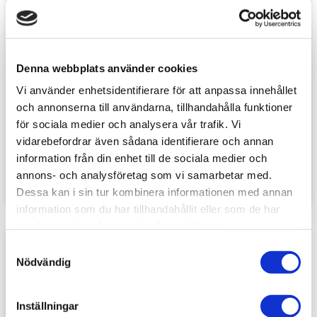
Denna webbplats använder cookies
Vi använder enhetsidentifierare för att anpassa innehållet
och annonserna till användarna, tillhandahålla funktioner
Dubbelsidigt Pussel 
Dubbelsidigt Pussel 
Beach - Double 
Planets - Double 
för sociala medier och analysera vår trafik. Vi
Trouble Selfie 500 
Trouble 500 bitar
vidarebefordrar även sådana identifierare och annan
CheatWell
CheatWell
bitar
information från din enhet till de sociala medier och
119
sek
119
sek
annons- och analysföretag som vi samarbetar med.
Dessa kan i sin tur kombinera informationen med annan
information som du har tillhandahållit eller som de har
samlat in när du har använt deras tjänster.
S
Lägg till i favoriter
Nödvändig
a
m
t
Inställningar
y