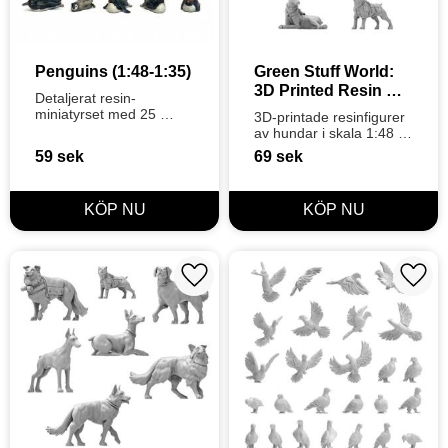
Penguins (1:48-1:35)
Green Stuff World: 
3D Printed Resin 
Detaljerat resin-
Set - War Dogs (9) 
miniatyrset med 25 
3D-printade resinfigurer 
(1:48)
pingviner i skala 1:48–
av hundar i skala 1:48 
1:35, perfekt för vinter- 
från Green Stuff 
59
sek
69
sek
och arktiska dioramor 
World&nbsp;
samt baser.
Lägg till i favoriter
Lägg t