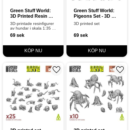
Green Stuff World: 
Green Stuff World: 
3D Printed Resin 
Pigeons Set - 3D 
Set - War Dogs (7) 
Printed
3D-printade resinfigurer 
3D printed set
(1:35)
av hundar i skala 1:35 
från Green Stuff 
69
sek
69
sek
World&nbsp;
Lägg till i favoriter
Lägg t