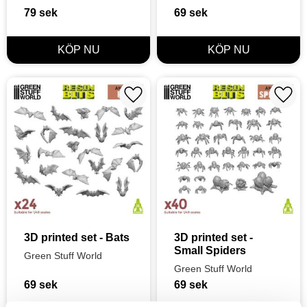
79
sek
69
sek
Lägg till i favoriter
Lägg t
3D printed set - Bats
3D printed set - 
Small Spiders
Green Stuff World
Green Stuff World
69
sek
69
sek