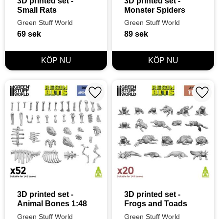
3D printed set - 
3D printed set - 
Small Rats
Monster Spiders
Green Stuff World
Green Stuff World
69
sek
89
sek
Lägg till i favoriter
Lägg t
3D printed set - 
3D printed set - 
Animal Bones 1:48
Frogs and Toads
Green Stuff World
Green Stuff World