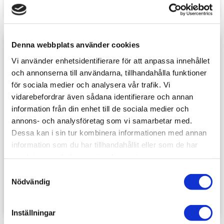
Denna webbplats använder cookies
Lägg till i favoriter
Lägg t
Vi använder enhetsidentifierare för att anpassa innehållet
och annonserna till användarna, tillhandahålla funktioner
för sociala medier och analysera vår trafik. Vi
vidarebefordrar även sådana identifierare och annan
information från din enhet till de sociala medier och
annons- och analysföretag som vi samarbetar med.
Dessa kan i sin tur kombinera informationen med annan
information som du har tillhandahållit eller som de har
3D printed set - Big 
3D printed set - 
samlat in när du har använt deras tjänster.
Spiders
Vampire Bats
Green Stuff World
Green Stuff World
S
Nödvändig
69
sek
69
sek
a
m
t
Inställningar
y