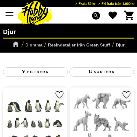
Frakt 59 kr
Fri frakt från 1.000 kr
Kundva
Favoriter
Meny
search
Djur
Diorama
Resindetaljer från Green Stuff
Djur
FILTRERA
SORTERA
Lägg till i favoriter
Lägg t