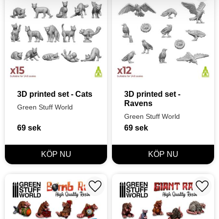
3D printed set - Cats
3D printed set - 
Ravens
Green Stuff World
Green Stuff World
69
sek
69
sek
Lägg till i favoriter
Lägg t