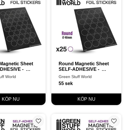
agnetic Sheet 
Round Magnetic Sheet 
HESIVE -  
SELF-ADHESIVE -  
40mm
uff World
Green Stuff World
55
sek
Lägg till i favoriter
Lägg till