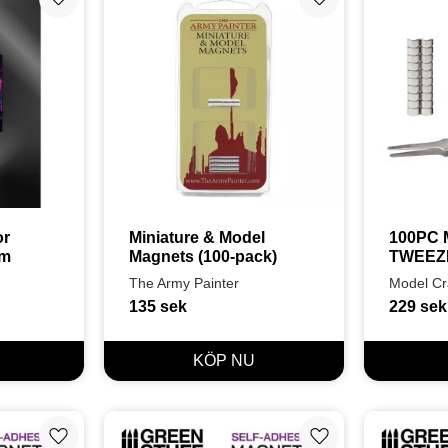
Lägg till i favoriter
Lägg till i favoriter
r 
Miniature & Model 
100PC 
mm
Magnets (100-pack)
TWEEZ
The Army Painter
Model Cr
135
sek
229
sek
Lägg till i favoriter
Lägg till i favoriter