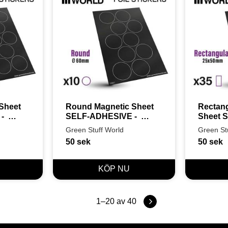
heet 
Round Magnetic Sheet 
Rectang
 
SELF-ADHESIVE -  
Sheet 
60mm
-  25x
Green Stuff World
Green St
50
sek
50
sek
1–
20
av
40