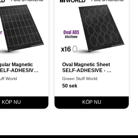
ular Magnetic 
Oval Magnetic Sheet 
SELF-ADHESIVE 
SELF-ADHESIVE - 
50mm
60x35mm
uff World
Green Stuff World
50
sek