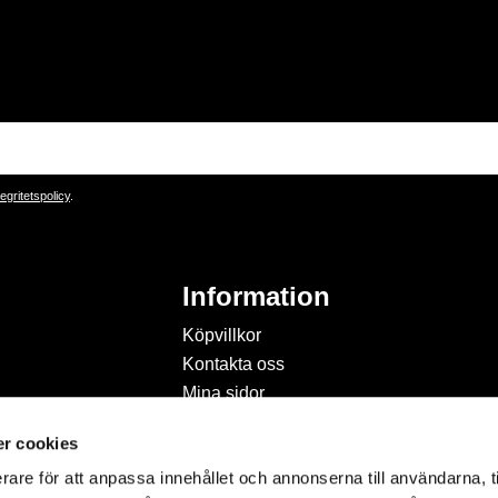
tegritetspolicy
.
Information
Köpvillkor
Kontakta oss
Mina sidor
Om Hobbyland
r cookies
Personuppgiftspolicy och
cookies
rare för att anpassa innehållet och annonserna till användarna, t
Inspiration & Passion