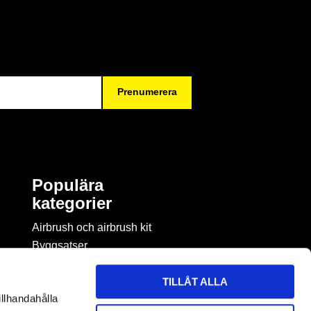
Prenumerera
Populära
kategorier
Airbrush och airbrush kit
Byggsatser
Böcker & tidningar om
modellbygge
TILLÅT ALLA
Byggmaterial
illhandahålla
Figurspel