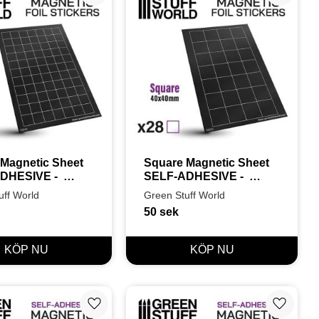
Magnetic Sheet 
Square Magnetic Sheet 
HESIVE -  
SELF-ADHESIVE -  
mm
40x40mm
uff World
Green Stuff World
50
sek
Lägg till i favoriter
Lägg till