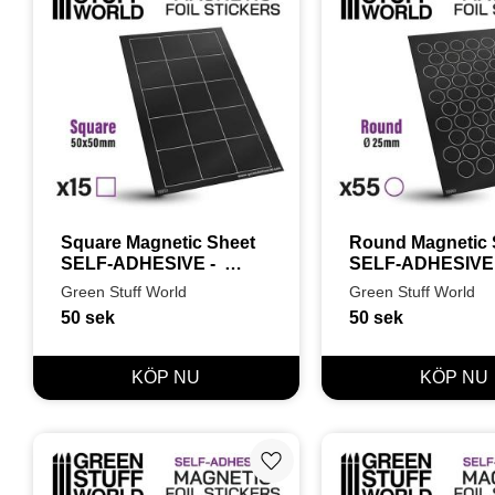
Square Magnetic Sheet 
Round Magnetic S
SELF-ADHESIVE -  
SELF-ADHESIVE - 
50x50mm
25mm
Green Stuff World
Green Stuff World
50
sek
50
sek
Lägg till i favoriter