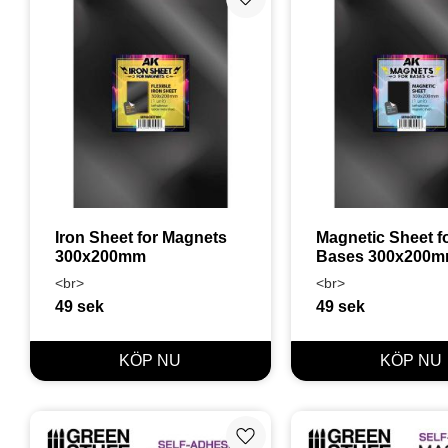
Lägg till i favoriter
Iron Sheet for Magnets 
Magnetic Sheet fo
300x200mm
Bases 300x200
<br>
<br>
49
sek
49
sek
Lägg till i favoriter