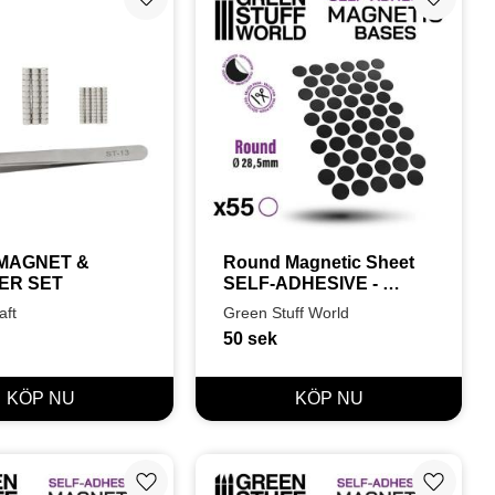
Lägg till i favoriter
Lägg till
MAGNET & 
Round Magnetic Sheet 
ER SET
SELF-ADHESIVE - 
28,5mm
aft
Green Stuff World
50
sek
Lägg till i favoriter
Lägg till