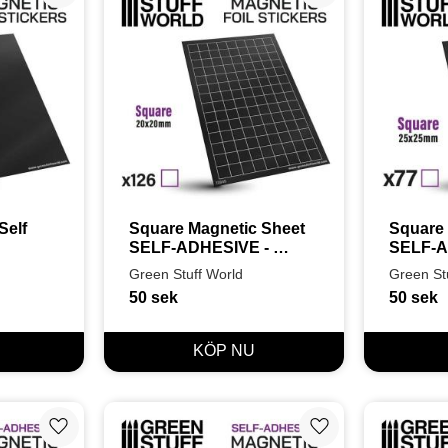
elf 
Square Magnetic Sheet 
Square 
SELF-ADHESIVE - 
SELF-AD
20x20mm
25x25
Green Stuff World
Green St
50
sek
50
sek
Lägg till i favoriter
Lägg till i favoriter