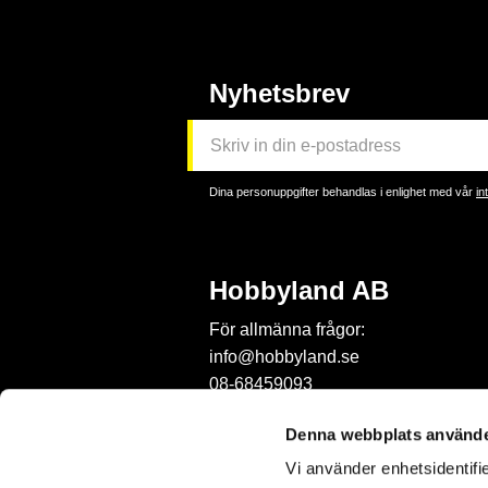
Nyhetsbrev
Dina personuppgifter behandlas i enlighet med vår
in
Hobbyland AB
För allmänna frågor:
info@hobbyland.se
08-68459093
För frågor om beställningar:
Denna webbplats använde
order@hobbyland.se
Vi använder enhetsidentifie
08-68459093