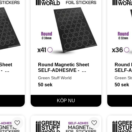
heet 
Round Magnetic Sheet 
Round M
 
SELF-ADHESIVE -  
SELF-AD
30mm
32mm
Green Stuff World
Green St
50
sek
50
sek
Lägg till i favoriter
Lägg till i favoriter