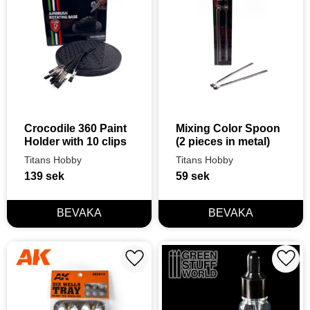
Crocodile 360 Paint 
Mixing Color Spoon 
Holder with 10 clips
(2 pieces in metal)
Titans Hobby
Titans Hobby
139
sek
59
sek
Lägg till i favoriter
Lägg t