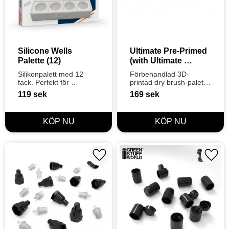
Silicone Wells 
Ultimate Pre-Primed 
Palette (12)
(with Ultimate 
Primer) Dry Brush 
Silikonpalett med 12 
Förbehandlad 3D-
Palette
fack. Perfekt för 
printad dry brush-palett i 
akrylfärg, wash och 
svart för att testa färg 
119
sek
169
sek
bläck. Släpper torkad 
innan applicering på 
färg direkt och är 
modellen.
extremt lätt att rengöra. 
Hållbar och 
återanvändba
Lägg till i favoriter
Lägg t