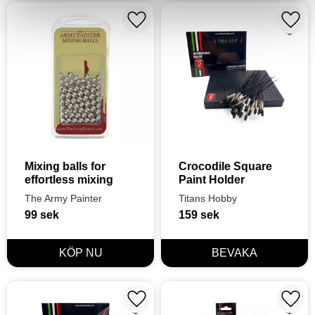
Lägg till i favoriter
Lägg t
Mixing balls for 
Crocodile Square 
effortless mixing
Paint Holder
The Army Painter
Titans Hobby
99
sek
159
sek
Lägg till i favoriter
Lägg t