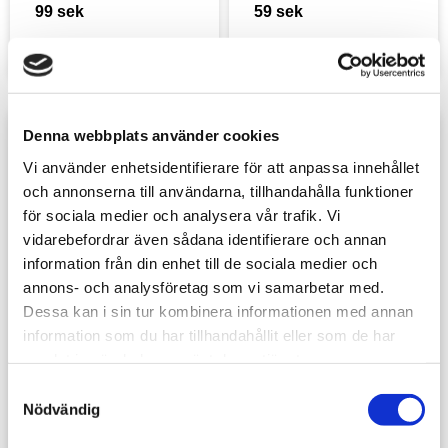
99
sek
59
sek
Denna webbplats använder cookies
Lägg till i favoriter
Lägg t
Vi använder enhetsidentifierare för att anpassa innehållet
och annonserna till användarna, tillhandahålla funktioner
för sociala medier och analysera vår trafik. Vi
vidarebefordrar även sådana identifierare och annan
information från din enhet till de sociala medier och
annons- och analysföretag som vi samarbetar med.
Dessa kan i sin tur kombinera informationen med annan
information som du har tillhandahållit eller som de har
Wet Palette XL
Wet Palette Hydro 
Pack (För TL5051)
samlat in när du har använt deras tjänster.
The Army Painter
The Army Painter
S
459
sek
125
sek
Nödvändig
a
m