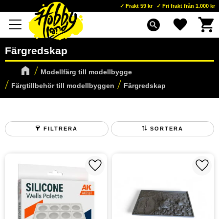
Frakt 59 kr
Fri frakt från 1.000 kr
Kundva
Favoriter
Meny
search
Färgredskap
Modellfärg till modellbygge
Färgtillbehör till modellbyggen
Färgredskap
FILTRERA
SORTERA
Lägg till i favoriter
Lägg t