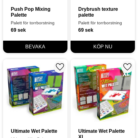
Push Pop Mixing 
Drybrush texture 
Palette
palette
Palett för torrborstning
Palett för torrborstning
69
sek
69
sek
Lägg till i favoriter
Lägg t
Ultimate Wet Palette
Ultimate Wet Palette 
XL