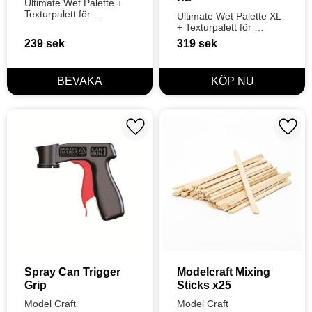
Ultimate Wet Palette + 
Texturpalett för 
Ultimate Wet Palette XL 
torrborstning + Push 
+ Texturpalett för 
Pop blandningspalett
torrborstning + Push 
239
sek
319
sek
Pop blandningspalett
Lägg till i favoriter
Lägg t
Spray Can Trigger 
Modelcraft Mixing 
Grip
Sticks x25
Model Craft
Model Craft