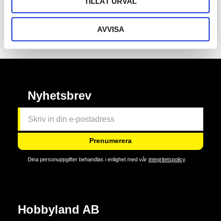
TILLÅT URVAL
9
sek
1 299
sek
AVVISA
Nyhetsbrev
Prenumerera
Dina personuppgifter behandlas i enlighet med vår
integritetspolicy
.
Hobbyland AB