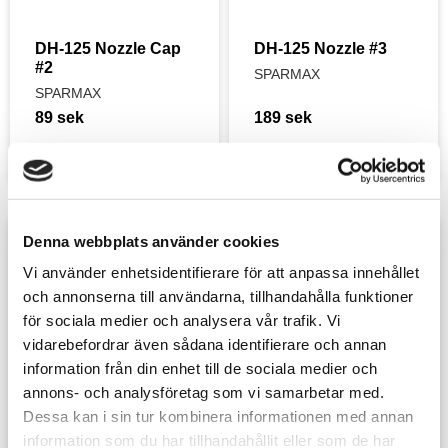
DH-125 Nozzle Cap 
DH-125 Nozzle #3
#2
SPARMAX
SPARMAX
89
sek
189
sek
Denna webbplats använder cookies
Lägg till i favoriter
Lägg t
Vi använder enhetsidentifierare för att anpassa innehållet
och annonserna till användarna, tillhandahålla funktioner
för sociala medier och analysera vår trafik. Vi
vidarebefordrar även sådana identifierare och annan
information från din enhet till de sociala medier och
annons- och analysföretag som vi samarbetar med.
Dessa kan i sin tur kombinera informationen med annan
information som du har tillhandahållit eller som de har
DH-125 Cap with 
DH-125 7CC detside 