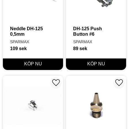
Neddle DH-125 
DH-125 Push 
0,5mm
Button #6
SPARMAX
SPARMAX
109
sek
89
sek
Lägg till i favoriter
Lägg t