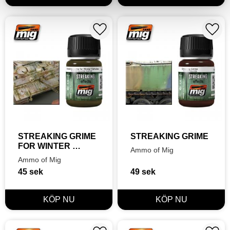
Lägg till i favoriter
Lägg t
STREAKING GRIME 
STREAKING GRIME
FOR WINTER 
Ammo of Mig
VEHICLES
Ammo of Mig
45
sek
49
sek