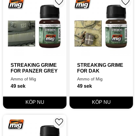
Lägg till i favoriter
Lägg t
STREAKING GRIME 
STREAKING GRIME 
FOR PANZER GREY
FOR DAK
Ammo of Mig
Ammo of Mig
49
sek
49
sek
Lägg till i favoriter