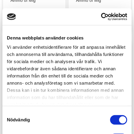
Ammo of Mig
Ammo of Mig
39
sek
39
sek
Denna webbplats använder cookies
Vi använder enhetsidentifierare för att anpassa innehållet
Lägg till i favoriter
Lägg t
och annonserna till användarna, tillhandahålla funktioner
för sociala medier och analysera vår trafik. Vi
vidarebefordrar även sådana identifierare och annan
information från din enhet till de sociala medier och
annons- och analysföretag som vi samarbetar med.
Dessa kan i sin tur kombinera informationen med annan
information som du har tillhandahållit eller som de har
samlat in när du har använt deras tjänster.
Starship Streaking
RAINMARKS 
S
EFFECTS
Nödvändig
a
Ammo of Mig
m
45
sek
45
sek