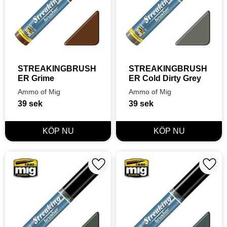
STREAKINGBRUSH
STREAKINGBRUSH
ER Grime
ER Cold Dirty Grey
Ammo of Mig
Ammo of Mig
39
sek
39
sek
Lägg till i favoriter
Lägg t