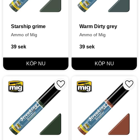
Starship grime
Warm Dirty grey
Ammo of Mig
Ammo of Mig
39
sek
39
sek
Lägg till i favoriter
Lägg t