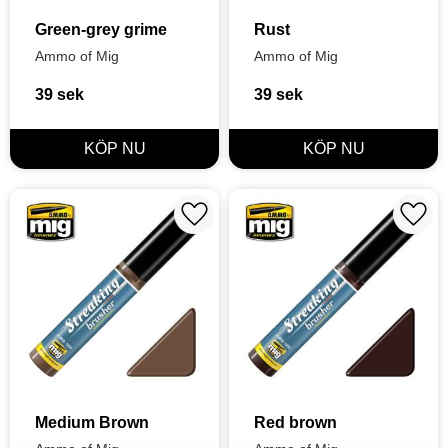
Green-grey grime
Rust
Ammo of Mig
Ammo of Mig
39
sek
39
sek
Lägg till i favoriter
Lägg t
Medium Brown
Red brown