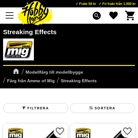
Frakt 59 kr
Fri frakt från 1.000 kr
Kundva
Favoriter
Meny
search
Streaking Effects
Modellfärg till modellbygge
Färg från Ammo of Mig
Streaking Effects
FILTRERA
SORTERA
Lägg till i favoriter
Lägg t