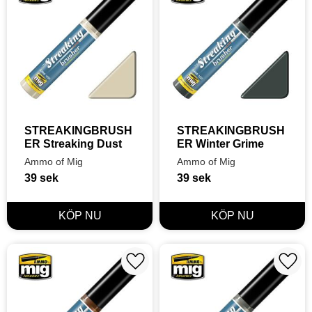
STREAKINGBRUSH
STREAKINGBRUSH
ER Streaking Dust
ER Winter Grime
Ammo of Mig
Ammo of Mig
39
sek
39
sek
Lägg till i favoriter
Lägg t