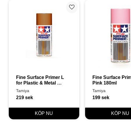
Lägg till i favoriter
Fine Surface Primer L 
Fine Surface Prime
for Plastic & Metal 
Pink 180ml
(Oxide Red)
Tamiya
Tamiya
219
sek
199
sek