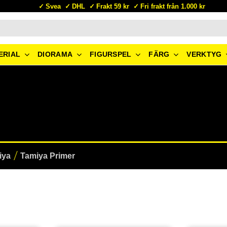
Svea
DHL
Frakt 59 kr
Fri frakt från 1.000 kr
ERIAL
DIORAMA
FIGURSPEL
FÄRG
VERKTYG
iya
Tamiya Primer