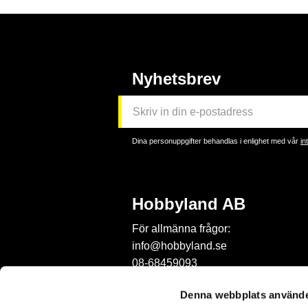
Nyhetsbrev
Dina personuppgifter behandlas i enlighet med vår
in
Hobbyland AB
För allmänna frågor:
info@hobbyland.se
08-68459093
För frågor om beställningar:
Denna webbplats använde
order@hobbyland.se