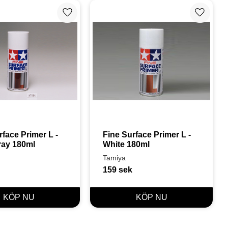
Lägg till i favoriter
Lägg till
face Primer L - 
Fine Surface Primer L - 
ray 180ml
White 180ml
Tamiya
159
sek