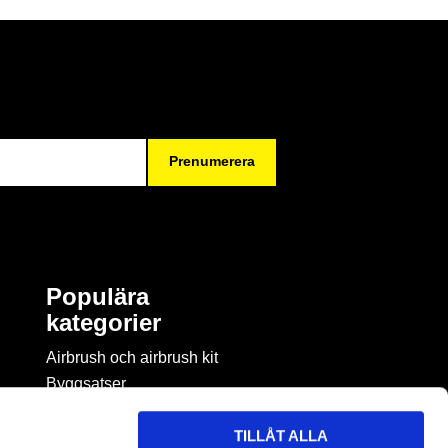
Prenumerera
Populära
kategorier
Airbrush och airbrush kit
Byggsatser
Böcker & tidningar om
modellbygge
TILLÅT ALLA