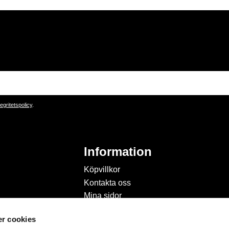
tegritetspolicy
.
Information
Köpvillkor
Kontakta oss
Mina sidor
Om Hobbyland
r cookies
Personuppgiftspolicy och