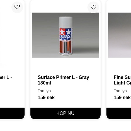
Lägg till i favoriter
Lägg till i favoriter
r L - 
Surface Primer L - Gray 
Fine Sur
180ml
Light G
Tamiya
Tamiya
159
sek
159
sek