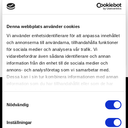
Denna webbplats använder cookies
Vantskruv 18 mm 
Vantskruv 20 mm 
10st
10st
Vi använder enhetsidentifierare för att anpassa innehållet
och annonserna till användarna, tillhandahålla funktioner
59
sek
59
sek
för sociala medier och analysera vår trafik. Vi
vidarebefordrar även sådana identifierare och annan
information från din enhet till de sociala medier och
annons- och analysföretag som vi samarbetar med.
Dessa kan i sin tur kombinera informationen med annan
information som du har tillhandahållit eller som de har
samlat in när du har använt deras tjänster.
Nyhetsbrev
S
Nödvändig
a
m
t
Inställningar
Prenumerera
y