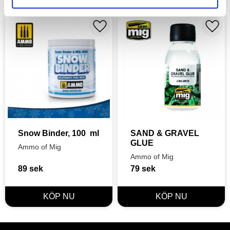
Lägg till i favoriter
Lägg t
Snow Binder, 100  ml
SAND & GRAVEL 
GLUE
Ammo of Mig
Ammo of Mig
89
sek
79
sek