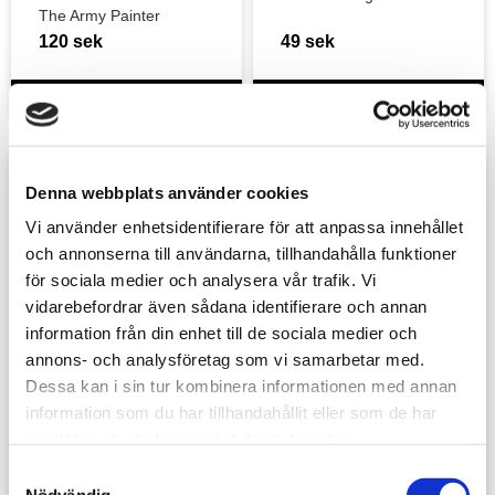
Cliffs
The Army Painter
120
sek
49
sek
Lägg till i favoriter
Lägg t
Denna webbplats använder cookies
Vi använder enhetsidentifierare för att anpassa innehållet
och annonserna till användarna, tillhandahålla funktioner
för sociala medier och analysera vår trafik. Vi
vidarebefordrar även sådana identifierare och annan
information från din enhet till de sociala medier och
annons- och analysföretag som vi samarbetar med.
Dessa kan i sin tur kombinera informationen med annan
U.S. Carrier Deck 
NATURAL LEAVES 
information som du har tillhandahållit eller som de har
Paint Set
& PLANTS 
samlat in när du har använt deras tjänster.
NEUTRAL 
Ammo of Mig
AK Interactive
PROTECTION
S
359
sek
129
sek
Nödvändig