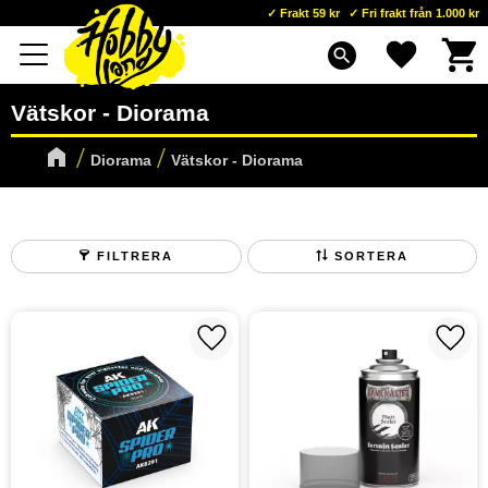
Frakt 59 kr
Fri frakt från 1.000 kr
Kundva
Favoriter
Meny
search
Vätskor - Diorama
Diorama
Vätskor - Diorama
FILTRERA
SORTERA
Lägg till i favoriter
Lägg t