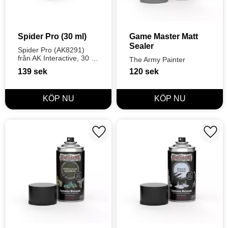
Spider Pro (30 ml)
Game Master Matt 
Sealer
Spider Pro (AK8291) 
från AK Interactive, 30 
The Army Painter
ml. Specialkräm för att 
139
sek
120
sek
skapa extremt 
realistiska 
spindelvävseffekter på 
dioramor.
Lägg till i favoriter
Lägg t