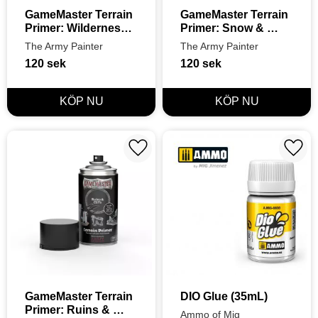
GameMaster Terrain 
GameMaster Terrain 
Primer: Wilderness 
Primer: Snow & 
& Woodlands
Tundra
The Army Painter
The Army Painter
120
sek
120
sek
Lägg till i favoriter
Lägg t
GameMaster Terrain 
DIO Glue (35mL)
Primer: Ruins & 
Ammo of Mig