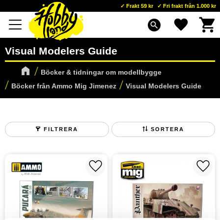
Frakt 59 kr
Fri frakt från 1.000 kr
Kundva
Favoriter
Meny
search
Visual Modelers Guide
Böcker & tidningar om modellbygge
Böcker från Ammo Mig Jimenez
Visual Modelers Guide
FILTRERA
SORTERA
Lägg till i favoriter
Lägg t