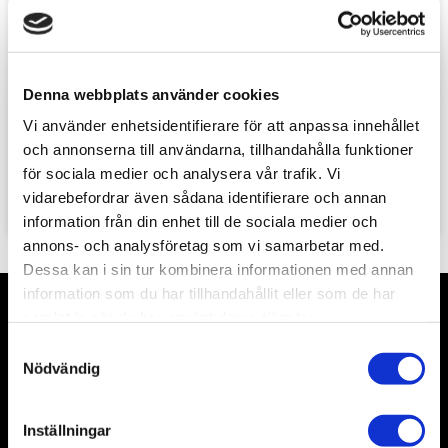
Denna webbplats använder cookies
IA-58 Pucará Visual 
PANTHER - VISUAL 
Modelers Guide 
MODELERS GUIDE  
Vi använder enhetsidentifierare för att anpassa innehållet
(Multilingual)
ENGLISH
Ammo of Mig
Ammo of Mig
och annonserna till användarna, tillhandahålla funktioner
139
sek
129
sek
för sociala medier och analysera vår trafik. Vi
vidarebefordrar även sådana identifierare och annan
information från din enhet till de sociala medier och
annons- och analysföretag som vi samarbetar med.
Dessa kan i sin tur kombinera informationen med annan
information som du har tillhandahållit eller som de har
samlat in när du har använt deras tjänster.
Nyhetsbrev
S
Nödvändig
a
m
t
Inställningar
Prenumerera
y