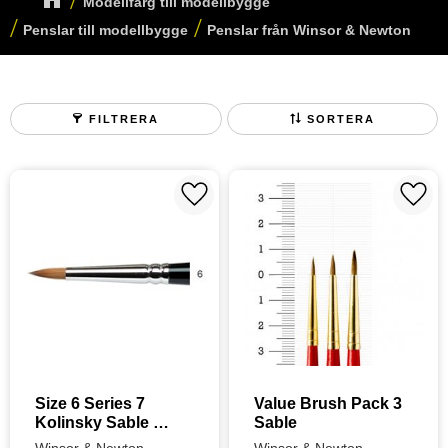
Modellfärg till modellbygge
Penslar till modellbygge
Penslar från Winsor & Newton
FILTRERA
SORTERA
Lägg till i favoriter
Lägg t
Size 6 Series 7 
Value Brush Pack 3 
Kolinsky Sable 
Sable
Brush - Miniature 