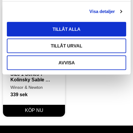
l
Visa detaljer
Lägg till i favoriter
TILLÅT ALLA
TILLÅT URVAL
AVVISA
Size 1 Series 7 
Kolinsky Sable 
Brush - Miniature 
Winsor & Newton
Painting Brush - 
339
sek
Round [Short 
Handle]