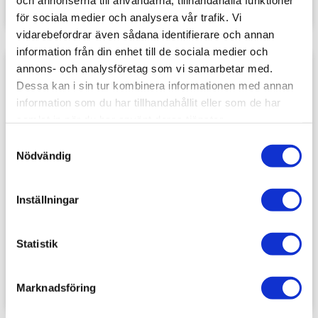
och annonserna till användarna, tillhandahålla funktioner
för sociala medier och analysera vår trafik. Vi
vidarebefordrar även sådana identifierare och annan
information från din enhet till de sociala medier och
annons- och analysföretag som vi samarbetar med.
Lägg till i favoriter
Lägg t
Dessa kan i sin tur kombinera informationen med annan
information som du har tillhandahållit eller som de har
samlat in när du har använt deras tjänster.
S
Nödvändig
a
m
t
Inställningar
y
Size 000 Series 7 
Size 00 Series 7 
c
Kolinsky Sable 
Kolinsky Sable 
Brush - Miniature 
Brush - Miniature 
k
Statistik
Winsor & Newton
Winsor & Newton
Painting Brush - 
Painting Brush - 
e
329
sek
339
sek
Round [Short 
Round [Short 
s
Handle]
Handle]
Marknadsföring
v
a