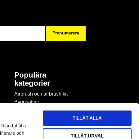
Prenumerera
Populära
kategorier
Airbrush och airbrush kit
Byggsatser
Böcker & tidningar om
modellbygge
TILLÅT ALLA
Byggmaterial
illhandahålla
Figurspel
ifierare och
TILLÅT URVAL