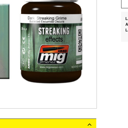
L
A
L