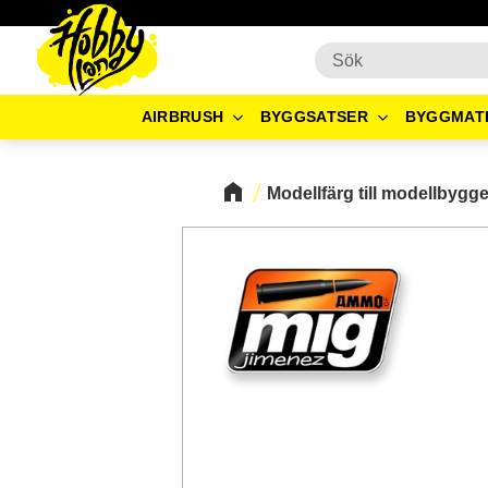
AIRBRUSH
BYGGSATSER
BYGGMAT
Modellfärg till modellbygg