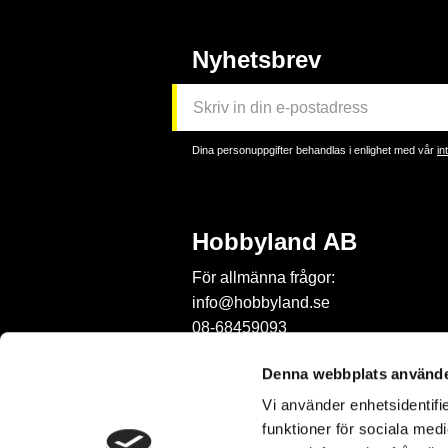
Nyhetsbrev
Dina personuppgifter behandlas i enlighet med vår
in
Hobbyland AB
För allmänna frågor:
info@hobbyland.se
08-68459093
För frågor om beställningar:
Denna webbplats använde
order@hobbyland.se
Vi använder enhetsidentifie
08-68459093
funktioner för sociala medi
Telefontid: