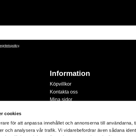
tegritetspolicy
.
Information
Köpvillkor
Kontakta oss
Mina sidor
Om Hobbyland
r cookies
Personuppgiftspolicy och
cookies
rare för att anpassa innehållet och annonserna till användarna, t
Inspiration & Passion
er och analysera vår trafik. Vi vidarebefordrar även sådana ident