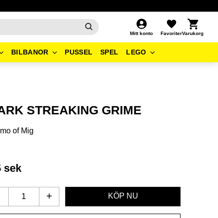
Kundvagn
Favoriter
Mitt konto
BILBANOR
PUSSEL
SPEL
LEGO
ARK STREAKING GRIME
mo of Mig
5
sek
-
+