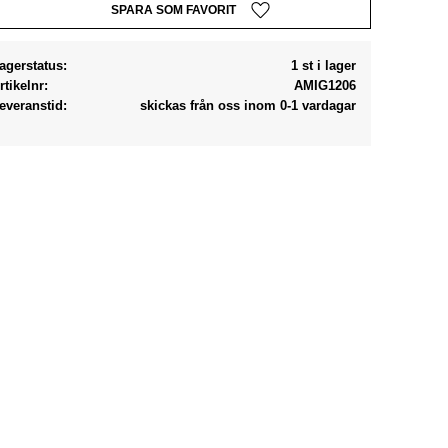
Lägg till i favoriter
agerstatus
1 st i lager
rtikelnr
AMIG1206
everanstid
skickas från oss inom 0-1 vardagar