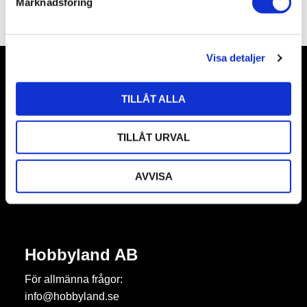
Marknadsföring
v
a
l
Visa detaljer
Nyhetsbrev
TILLÅT ALLA
TILLÅT URVAL
Prenumerera
AVVISA
Dina personuppgifter behandlas i enlighet med vår
integritetspolicy
.
Hobbyland AB
För allmänna frågor:
info@hobbyland.se