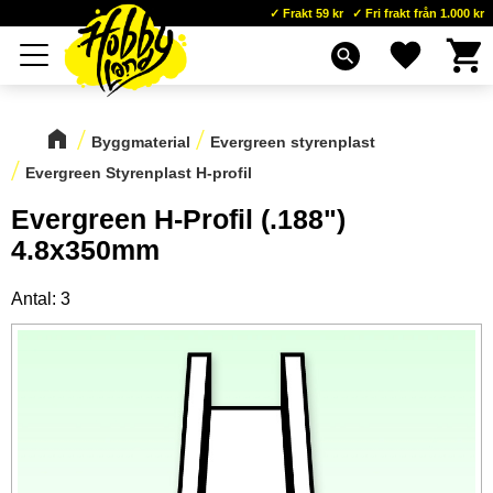
Frakt 59 kr
Fri frakt från 1.000 kr
Kundva
Favoriter
Meny
search
Byggmaterial
Evergreen styrenplast
Evergreen Styrenplast H-profil
Evergreen H-Profil (.188")
4.8x350mm
Antal: 3