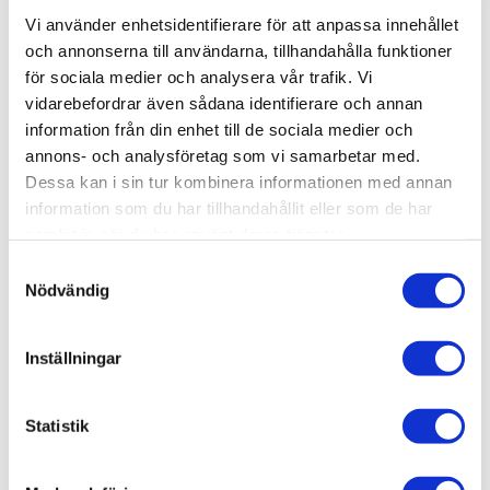
Vi använder enhetsidentifierare för att anpassa innehållet
Lagerstatus
I lager
och annonserna till användarna, tillhandahålla funktioner
Artikelnr
EV0286
för sociala medier och analysera vår trafik. Vi
Leveranstid
skickas från oss inom 0-1 vardagar
vidarebefordrar även sådana identifierare och annan
information från din enhet till de sociala medier och
annons- och analysföretag som vi samarbetar med.
Allmänt
Dessa kan i sin tur kombinera informationen med annan
information som du har tillhandahållit eller som de har
Omdömen
samlat in när du har använt deras tjänster.
Produktens betyg
Baserat på 0 betyg.
S
Nödvändig
a
Du
m
t
Inställningar
y
c
k
Statistik
e
Bli den första att lämna ett omdöme.
s