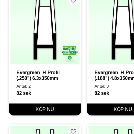
Lägg till i favoriter
Evergreen  H-Profil 
Evergreen  H-Profi
(.250") 6.3x350mm
(.188") 4.8x350m
Antal: 2
Antal: 3
82
sek
82
sek