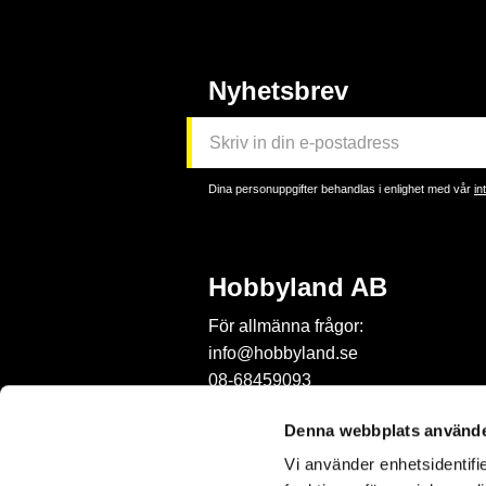
Nyhetsbrev
Dina personuppgifter behandlas i enlighet med vår
in
Hobbyland AB
För allmänna frågor:
info@hobbyland.se
08-68459093
För frågor om beställningar:
Denna webbplats använde
order@hobbyland.se
Vi använder enhetsidentifie
08-68459093