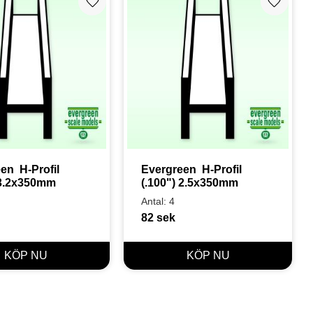
Lägg till i favoriter
Lägg till
n  H-Profil 
Evergreen  H-Profil 
 3.2x350mm
(.100") 2.5x350mm
Antal: 4
82
sek