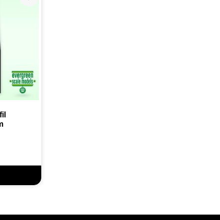
Lägg till i favoriter
l 
m