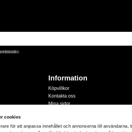
tegritetspolicy
.
Information
Köpvillkor
Kontakta oss
Mina sidor
Om Hobbyland
r cookies
Personuppgiftspolicy och
cookies
rare för att anpassa innehållet och annonserna till användarna, t
Inspiration & Passion