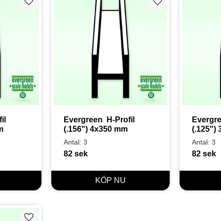
Lägg till i favoriter
Lägg till i favoriter
l 
Evergreen  H-Profil 
Evergree
m
(.156") 4x350 mm
(.125")
Antal: 3
Antal: 3
82
sek
82
sek