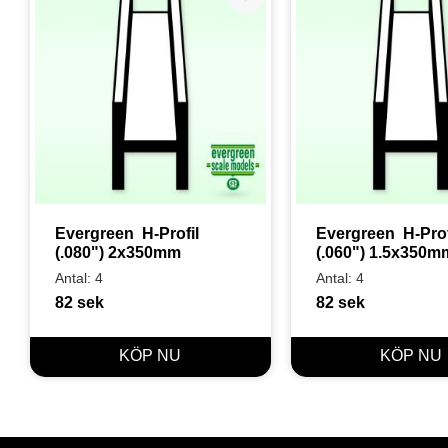
Lägg till i favoriter
Evergreen  H-Profil 
Evergreen  H-Profi
(.080") 2x350mm
(.060") 1.5x350m
Antal: 4
Antal: 4
82
sek
82
sek