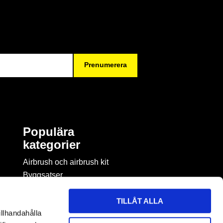
Prenumerera
Populära
kategorier
Airbrush och airbrush kit
Byggsatser
Böcker & tidningar om
modellbygge
TILLÅT ALLA
Byggmaterial
illhandahålla
Figurspel