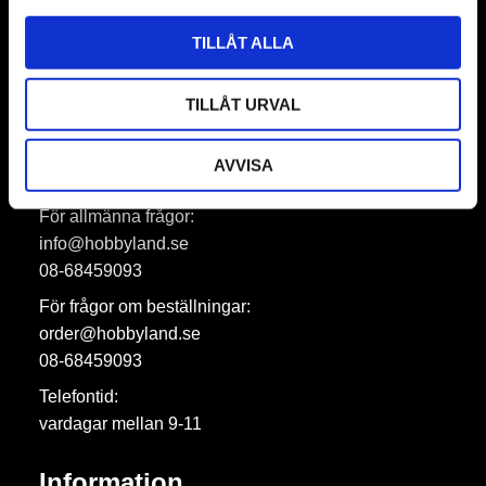
Prenumerera
TILLÅT ALLA
Dina personuppgifter behandlas i enlighet med vår
integritetspolicy
.
TILLÅT URVAL
AVVISA
Hobbyland AB
För allmänna frågor:
info@hobbyland.se
08-68459093
För frågor om beställningar:
order@hobbyland.se
08-68459093
Telefontid:
vardagar mellan 9-11
Information