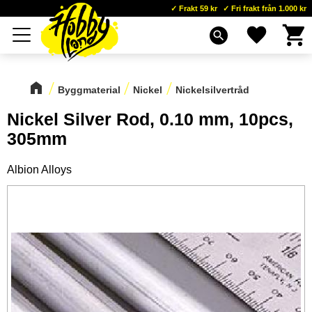
Frakt 59 kr
Fri frakt från 1.000 kr
Kundva
Favoriter
Meny
search
Byggmaterial
Nickel
Nickelsilvertråd
Nickel Silver Rod, 0.10 mm, 10pcs,
305mm
Albion Alloys