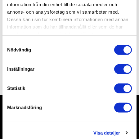
Lagerstatus
1 st i lager
information från din enhet till de sociala medier och
Artikelnr
ALNSR01
annons- och analysföretag som vi samarbetar med.
Leveranstid
skickas från oss inom 0-1 vardagar
Dessa kan i sin tur kombinera informationen med annan
information som du har tillhandahållit eller som de har
samlat in när du har använt deras tjänster.
Allmänt
S
Nödvändig
a
m
t
Inställningar
y
Omdömen
c
k
Statistik
e
s
Marknadsföring
v
Nyhetsbrev
a
l
Visa detaljer