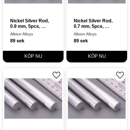
Nickel Silver Rod, 
Nickel Silver Rod, 
0.9 mm, 5pcs, 
0.7 mm, 5pcs, 
305mm
305mm
Albion Alloys
Albion Alloys
89
sek
89
sek
Lägg till i favoriter
Lägg t