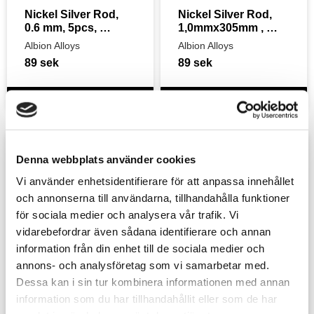
Nickel Silver Rod, 
Nickel Silver Rod, 
0.6 mm, 5pcs, 
1,0mmx305mm , 
305mm
5pcs
Albion Alloys
Albion Alloys
89
sek
89
sek
Lägg till i favoriter
Lägg t
Denna webbplats använder cookies
Vi använder enhetsidentifierare för att anpassa innehållet
och annonserna till användarna, tillhandahålla funktioner
för sociala medier och analysera vår trafik. Vi
vidarebefordrar även sådana identifierare och annan
information från din enhet till de sociala medier och
annons- och analysföretag som vi samarbetar med.
Dessa kan i sin tur kombinera informationen med annan
Nickel Silver Rod, 
Nickel Silver Rod, 
information som du har tillhandahållit eller som de har
0.45 mm, 5pcs, 
0.33 mm, 6pcs, 