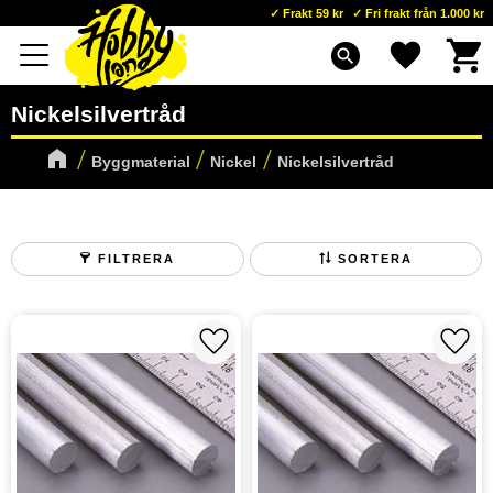
Frakt 59 kr
Fri frakt från 1.000 kr
Kundva
Favoriter
Meny
search
Nickelsilvertråd
Byggmaterial
Nickel
Nickelsilvertråd
FILTRERA
SORTERA
Lägg till i favoriter
Lägg t