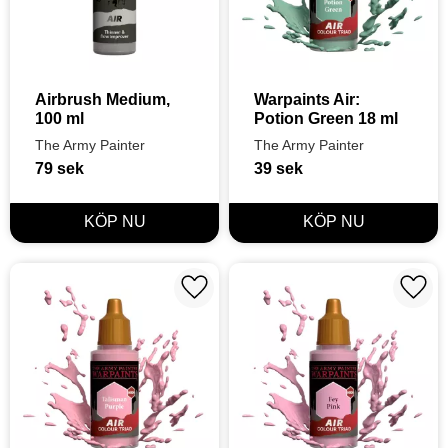
Airbrush Medium, 
Warpaints Air: 
100 ml
Potion Green 18 ml
The Army Painter
The Army Painter
79
sek
39
sek
Lägg till i favoriter
Lägg t