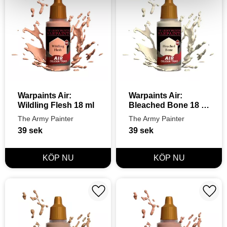
Warpaints Air: 
Warpaints Air: 
Wildling Flesh 18 ml
Bleached Bone 18 
ml
The Army Painter
The Army Painter
39
sek
39
sek
Lägg till i favoriter
Lägg t