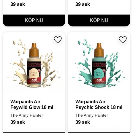
39
sek
39
sek
Lägg till i favoriter
Lägg t
Warpaints Air: 
Warpaints Air: 
Feywild Glow 18 ml
Psychic Shock 18 ml
The Army Painter
The Army Painter
39
sek
39
sek