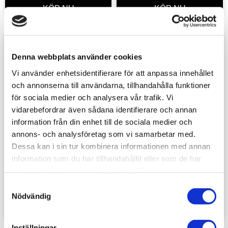
Lägg till i favoriter
Lägg t
Denna webbplats använder cookies
Vi använder enhetsidentifierare för att anpassa innehållet
och annonserna till användarna, tillhandahålla funktioner
för sociala medier och analysera vår trafik. Vi
vidarebefordrar även sådana identifierare och annan
information från din enhet till de sociala medier och
annons- och analysföretag som vi samarbetar med.
Dessa kan i sin tur kombinera informationen med annan
Warpaints Air: 
Warpaints Air: Rebel 
Twilight Sky 18 ml
Red 18 ml
information som du har tillhandahållit eller som de har
samlat in när du har använt deras tjänster.
The Army Painter
The Army Painter
39
sek
39
sek
S
Nödvändig
a
m
t
Inställningar