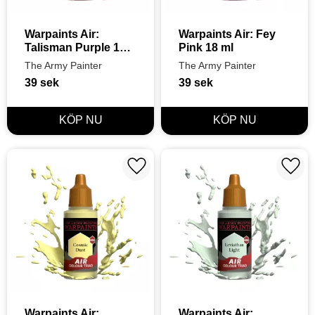
Warpaints Air: 
Warpaints Air: Fey 
Talisman Purple 18 
Pink 18 ml
ml
The Army Painter
The Army Painter
39
sek
39
sek
Lägg till i favoriter
Lägg t
Warpaints Air: 
Warpaints Air: 