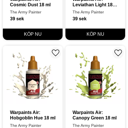
Cosmic Dust 18 ml
Leviathan Light 18 
ml
The Army Painter
The Army Painter
39
sek
39
sek
Lägg till i favoriter
Lägg t
Warpaints Air: 
Warpaints Air: 
Hobgoblin Hue 18 ml
Canopy Green 18 ml
The Army Painter
The Army Painter