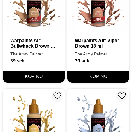
Warpaints Air: 
Warpaints Air: Viper 
Bullwhack Brown 18 
Brown 18 ml
ml
The Army Painter
The Army Painter
39
sek
39
sek
Lägg till i favoriter
Lägg t