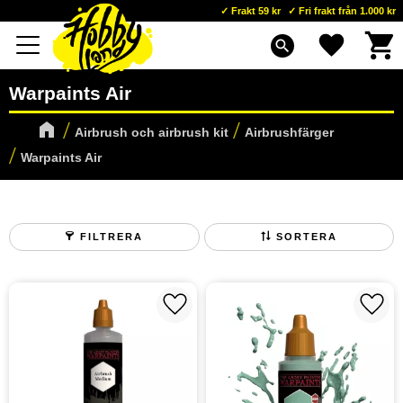
Frakt 59 kr
Fri frakt från 1.000 kr
Kundva
Favoriter
Meny
search
Warpaints Air
Airbrush och airbrush kit
Airbrushfärger
Warpaints Air
FILTRERA
SORTERA
Lägg till i favoriter
Lägg t